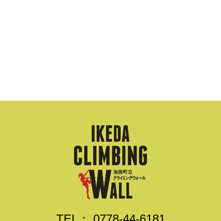
TEL：
0778-44-6181