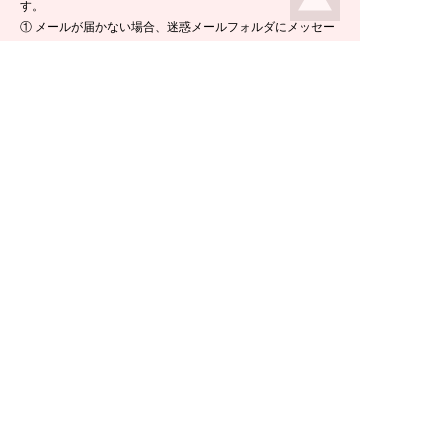
す。
① メールが届かない場合、迷惑メールフォルダにメッセー
ジが入っている場合がありますので、ご確認くださいま
せ。
② 携帯電話のメールアドレスをご使用の場合は、メールが
届かないことがあります。ikeda-climbing.jp ドメインから
のメールが受信できるよう、設定の変更をお願いします。
③ メールの返信には半日ほど要する場合がございますの
で、ご了承くださいませ。
TEL：
0778-44-6181
〒910-2535 福井県今立郡池田町菅生23-42
E-mail :
climbing@e-ikeda.jp
定休日：水曜日