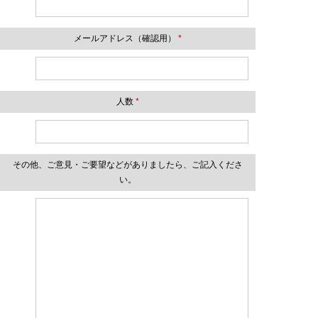
メールアドレス（確認用）
*
人数
*
その他、ご意見・ご要望などがありましたら、ご記入くださ
い。