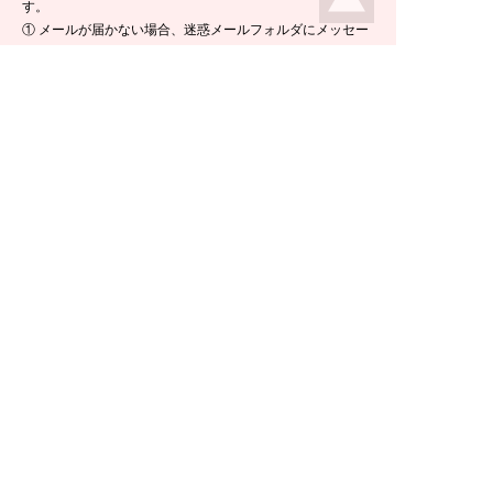
す。
① メールが届かない場合、迷惑メールフォルダにメッセー
ジが入っている場合がありますので、ご確認くださいま
せ。
② 携帯電話のメールアドレスをご使用の場合は、メールが
届かないことがあります。ikeda-climbing.jp ドメインから
のメールが受信できるよう、設定の変更をお願いします。
③ メールの返信には半日ほど要する場合がございますの
で、ご了承くださいませ。
TEL：
0778-44-6181
〒910-2535 福井県今立郡池田町菅生23-42
E-mail :
climbing@e-ikeda.jp
定休日：水曜日