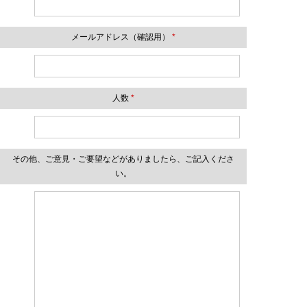
メールアドレス（確認用）
*
人数
*
その他、ご意見・ご要望などがありましたら、ご記入くださ
い。