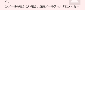
す。
① メールが届かない場合、迷惑メールフォルダにメッセー
ジが入っている場合がありますので、ご確認くださいま
せ。
② 携帯電話のメールアドレスをご使用の場合は、メールが
届かないことがあります。ikeda-climbing.jp ドメインから
のメールが受信できるよう、設定の変更をお願いします。
③ メールの返信には半日ほど要する場合がございますの
で、ご了承くださいませ。
TEL：
0778-44-6181
〒910-2535 福井県今立郡池田町菅生23-42
E-mail :
climbing@e-ikeda.jp
定休日：水曜日