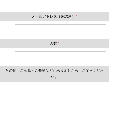
メールアドレス（確認用）
*
人数
*
その他、ご意見・ご要望などがありましたら、ご記入くださ
い。