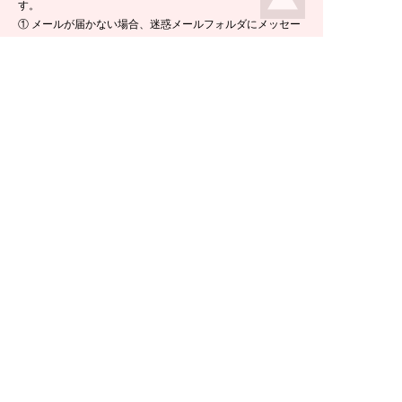
す。
① メールが届かない場合、迷惑メールフォルダにメッセー
ジが入っている場合がありますので、ご確認くださいま
せ。
② 携帯電話のメールアドレスをご使用の場合は、メールが
届かないことがあります。ikeda-climbing.jp ドメインから
のメールが受信できるよう、設定の変更をお願いします。
③ メールの返信には半日ほど要する場合がございますの
で、ご了承くださいませ。
TEL：
0778-44-6181
〒910-2535 福井県今立郡池田町菅生23-42
E-mail :
climbing@e-ikeda.jp
定休日：水曜日