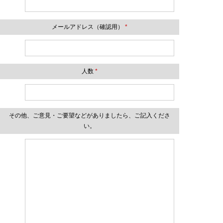
メールアドレス（確認用）
*
人数
*
その他、ご意見・ご要望などがありましたら、ご記入くださ
い。