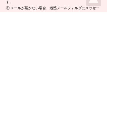
す。
① メールが届かない場合、迷惑メールフォルダにメッセー
ジが入っている場合がありますので、ご確認くださいま
せ。
② 携帯電話のメールアドレスをご使用の場合は、メールが
届かないことがあります。ikeda-climbing.jp ドメインから
のメールが受信できるよう、設定の変更をお願いします。
③ メールの返信には半日ほど要する場合がございますの
で、ご了承くださいませ。
TEL：
0778-44-6181
〒910-2535 福井県今立郡池田町菅生23-42
E-mail :
climbing@e-ikeda.jp
定休日：水曜日