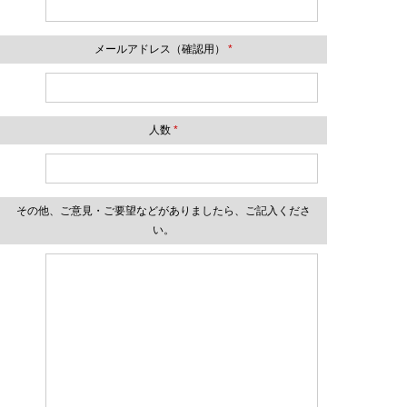
メールアドレス（確認用）
*
人数
*
その他、ご意見・ご要望などがありましたら、ご記入くださ
い。