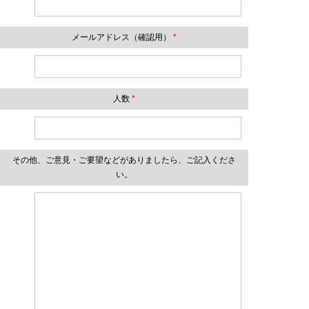
メールアドレス（確認用）
*
人数
*
その他、ご意見・ご要望などがありましたら、ご記入くださ
い。