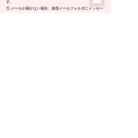
す。
① メールが届かない場合、迷惑メールフォルダにメッセー
ジが入っている場合がありますので、ご確認くださいま
せ。
② 携帯電話のメールアドレスをご使用の場合は、メールが
届かないことがあります。ikeda-climbing.jp ドメインから
のメールが受信できるよう、設定の変更をお願いします。
③ メールの返信には半日ほど要する場合がございますの
で、ご了承くださいませ。
TEL：
0778-44-6181
〒910-2535 福井県今立郡池田町菅生23-42
E-mail :
climbing@e-ikeda.jp
定休日：水曜日