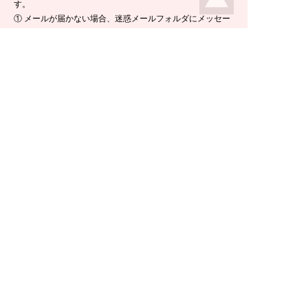
す。
① メールが届かない場合、迷惑メールフォルダにメッセー
ジが入っている場合がありますので、ご確認くださいま
せ。
② 携帯電話のメールアドレスをご使用の場合は、メールが
届かないことがあります。ikeda-climbing.jp ドメインから
のメールが受信できるよう、設定の変更をお願いします。
③ メールの返信には半日ほど要する場合がございますの
で、ご了承くださいませ。
TEL：
0778-44-6181
〒910-2535 福井県今立郡池田町菅生23-42
E-mail :
climbing@e-ikeda.jp
定休日：水曜日