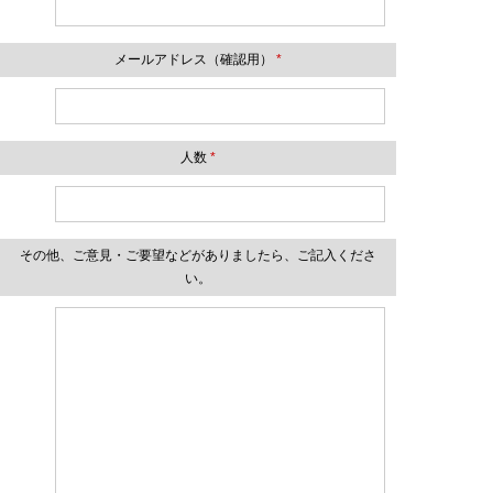
メールアドレス（確認用）
*
人数
*
その他、ご意見・ご要望などがありましたら、ご記入くださ
い。