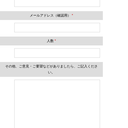
メールアドレス（確認用）
*
人数
*
その他、ご意見・ご要望などがありましたら、ご記入くださ
い。