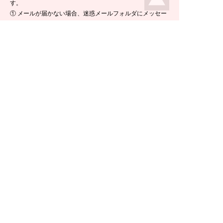
す。
① メールが届かない場合、迷惑メールフォルダにメッセー
ジが入っている場合がありますので、ご確認くださいま
せ。
② 携帯電話のメールアドレスをご使用の場合は、メールが
届かないことがあります。ikeda-climbing.jp ドメインから
のメールが受信できるよう、設定の変更をお願いします。
③ メールの返信には半日ほど要する場合がございますの
で、ご了承くださいませ。
TEL：
0778-44-6181
〒910-2535 福井県今立郡池田町菅生23-42
E-mail :
climbing@e-ikeda.jp
定休日：水曜日