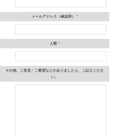
メールアドレス（確認用）
*
人数
*
その他、ご意見・ご要望などがありましたら、ご記入くださ
い。