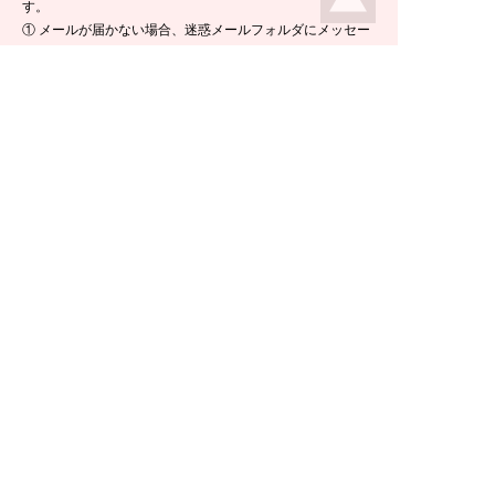
す。
① メールが届かない場合、迷惑メールフォルダにメッセー
ジが入っている場合がありますので、ご確認くださいま
せ。
② 携帯電話のメールアドレスをご使用の場合は、メールが
届かないことがあります。ikeda-climbing.jp ドメインから
のメールが受信できるよう、設定の変更をお願いします。
③ メールの返信には半日ほど要する場合がございますの
で、ご了承くださいませ。
TEL：
0778-44-6181
〒910-2535 福井県今立郡池田町菅生23-42
E-mail :
climbing@e-ikeda.jp
定休日：水曜日