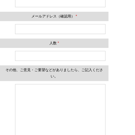
メールアドレス（確認用）
*
人数
*
その他、ご意見・ご要望などがありましたら、ご記入くださ
い。