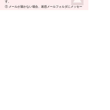
す。
① メールが届かない場合、迷惑メールフォルダにメッセー
ジが入っている場合がありますので、ご確認くださいま
せ。
② 携帯電話のメールアドレスをご使用の場合は、メールが
届かないことがあります。ikeda-climbing.jp ドメインから
のメールが受信できるよう、設定の変更をお願いします。
③ メールの返信には半日ほど要する場合がございますの
で、ご了承くださいませ。
TEL：
0778-44-6181
〒910-2535 福井県今立郡池田町菅生23-42
E-mail :
climbing@e-ikeda.jp
定休日：水曜日