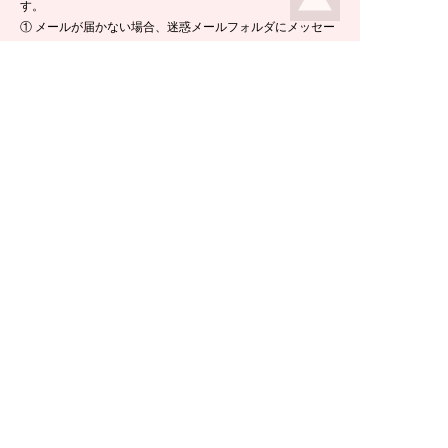
す。
① メールが届かない場合、迷惑メールフォルダにメッセー
ジが入っている場合がありますので、ご確認くださいま
せ。
② 携帯電話のメールアドレスをご使用の場合は、メールが
届かないことがあります。ikeda-climbing.jp ドメインから
のメールが受信できるよう、設定の変更をお願いします。
③ メールの返信には半日ほど要する場合がございますの
で、ご了承くださいませ。
TEL：
0778-44-6181
〒910-2535 福井県今立郡池田町菅生23-42
E-mail :
climbing@e-ikeda.jp
定休日：水曜日