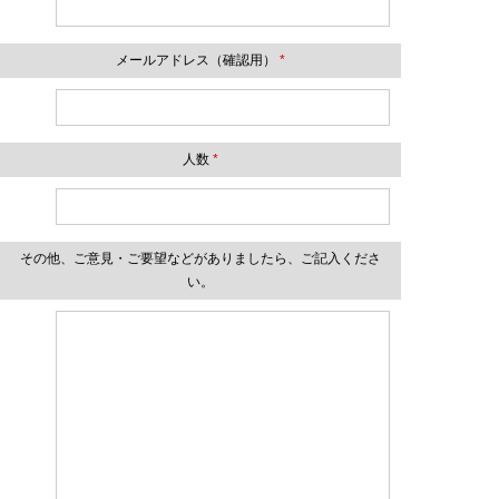
メールアドレス（確認用）
*
人数
*
その他、ご意見・ご要望などがありましたら、ご記入くださ
い。