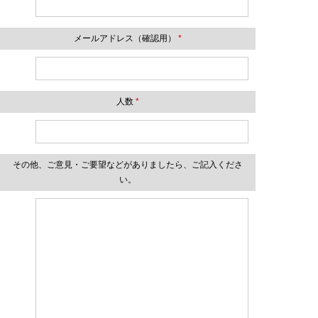
メールアドレス（確認用）
*
人数
*
その他、ご意見・ご要望などがありましたら、ご記入くださ
い。