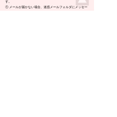
す。
① メールが届かない場合、迷惑メールフォルダにメッセー
ジが入っている場合がありますので、ご確認くださいま
せ。
② 携帯電話のメールアドレスをご使用の場合は、メールが
届かないことがあります。ikeda-climbing.jp ドメインから
のメールが受信できるよう、設定の変更をお願いします。
③ メールの返信には半日ほど要する場合がございますの
で、ご了承くださいませ。
TEL：
0778-44-6181
〒910-2535 福井県今立郡池田町菅生23-42
E-mail :
climbing@e-ikeda.jp
定休日：水曜日