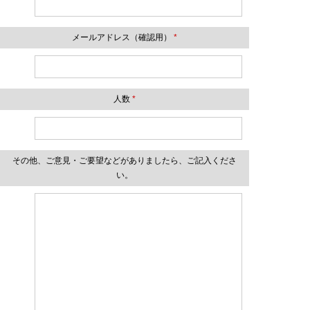
メールアドレス（確認用）
*
人数
*
その他、ご意見・ご要望などがありましたら、ご記入くださ
い。