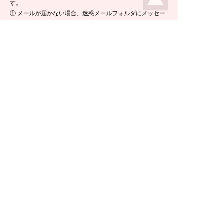
す。
① メールが届かない場合、迷惑メールフォルダにメッセー
ジが入っている場合がありますので、ご確認くださいま
せ。
② 携帯電話のメールアドレスをご使用の場合は、メールが
届かないことがあります。ikeda-climbing.jp ドメインから
のメールが受信できるよう、設定の変更をお願いします。
③ メールの返信には半日ほど要する場合がございますの
で、ご了承くださいませ。
TEL：
0778-44-6181
〒910-2535 福井県今立郡池田町菅生23-42
E-mail :
climbing@e-ikeda.jp
定休日：水曜日