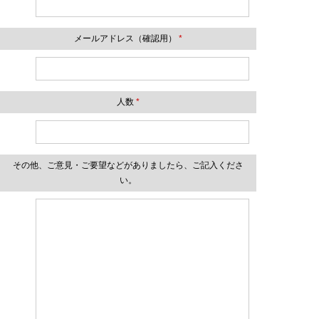
メールアドレス（確認用）
*
人数
*
その他、ご意見・ご要望などがありましたら、ご記入くださ
い。