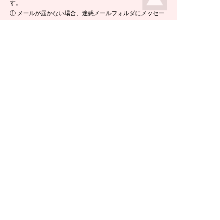
す。
① メールが届かない場合、迷惑メールフォルダにメッセー
ジが入っている場合がありますので、ご確認くださいま
せ。
② 携帯電話のメールアドレスをご使用の場合は、メールが
届かないことがあります。ikeda-climbing.jp ドメインから
のメールが受信できるよう、設定の変更をお願いします。
③ メールの返信には半日ほど要する場合がございますの
で、ご了承くださいませ。
TEL：
0778-44-6181
〒910-2535 福井県今立郡池田町菅生23-42
E-mail :
climbing@e-ikeda.jp
定休日：水曜日