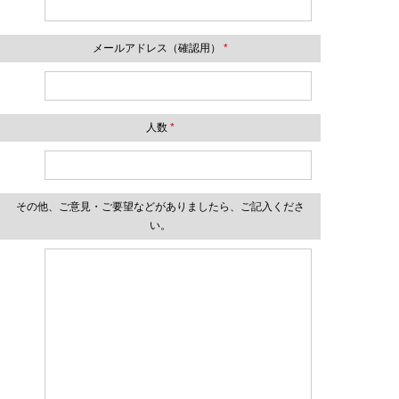
メールアドレス（確認用）
*
人数
*
その他、ご意見・ご要望などがありましたら、ご記入くださ
い。