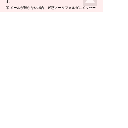
す。
① メールが届かない場合、迷惑メールフォルダにメッセー
ジが入っている場合がありますので、ご確認くださいま
せ。
② 携帯電話のメールアドレスをご使用の場合は、メールが
届かないことがあります。ikeda-climbing.jp ドメインから
のメールが受信できるよう、設定の変更をお願いします。
③ メールの返信には半日ほど要する場合がございますの
で、ご了承くださいませ。
TEL：
0778-44-6181
〒910-2535 福井県今立郡池田町菅生23-42
E-mail :
climbing@e-ikeda.jp
定休日：水曜日