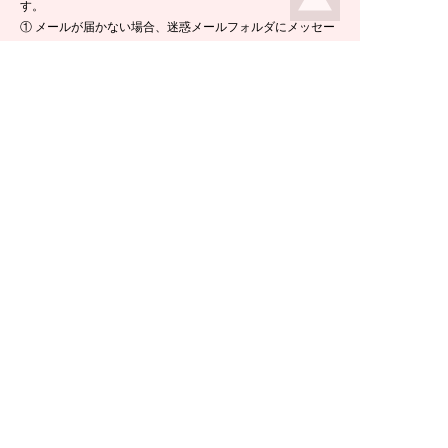
す。
① メールが届かない場合、迷惑メールフォルダにメッセー
ジが入っている場合がありますので、ご確認くださいま
せ。
② 携帯電話のメールアドレスをご使用の場合は、メールが
届かないことがあります。ikeda-climbing.jp ドメインから
のメールが受信できるよう、設定の変更をお願いします。
③ メールの返信には半日ほど要する場合がございますの
で、ご了承くださいませ。
TEL：
0778-44-6181
〒910-2535 福井県今立郡池田町菅生23-42
E-mail :
climbing@e-ikeda.jp
定休日：水曜日