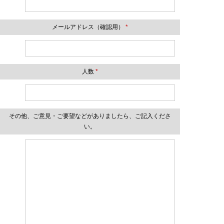
メールアドレス（確認用）
*
人数
*
その他、ご意見・ご要望などがありましたら、ご記入くださ
い。