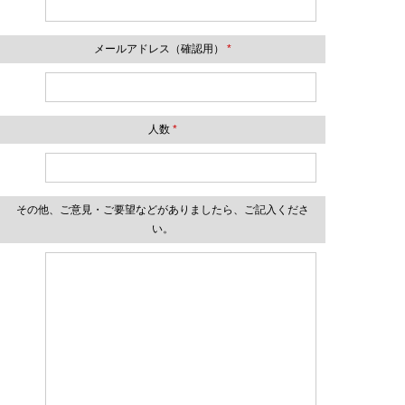
メールアドレス（確認用）
*
人数
*
その他、ご意見・ご要望などがありましたら、ご記入くださ
い。