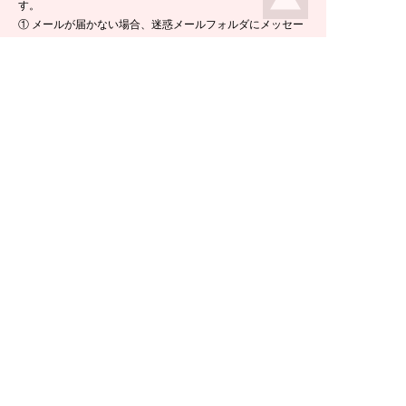
す。
① メールが届かない場合、迷惑メールフォルダにメッセー
ジが入っている場合がありますので、ご確認くださいま
せ。
② 携帯電話のメールアドレスをご使用の場合は、メールが
届かないことがあります。ikeda-climbing.jp ドメインから
のメールが受信できるよう、設定の変更をお願いします。
③ メールの返信には半日ほど要する場合がございますの
で、ご了承くださいませ。
TEL：
0778-44-6181
〒910-2535 福井県今立郡池田町菅生23-42
E-mail :
climbing@e-ikeda.jp
定休日：水曜日