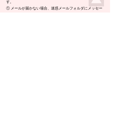
す。
① メールが届かない場合、迷惑メールフォルダにメッセー
ジが入っている場合がありますので、ご確認くださいま
せ。
② 携帯電話のメールアドレスをご使用の場合は、メールが
届かないことがあります。ikeda-climbing.jp ドメインから
のメールが受信できるよう、設定の変更をお願いします。
③ メールの返信には半日ほど要する場合がございますの
で、ご了承くださいませ。
TEL：
0778-44-6181
〒910-2535 福井県今立郡池田町菅生23-42
E-mail :
climbing@e-ikeda.jp
定休日：水曜日