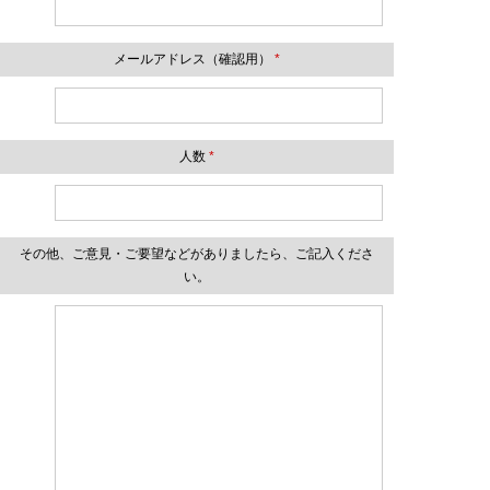
メールアドレス（確認用）
*
人数
*
その他、ご意見・ご要望などがありましたら、ご記入くださ
い。