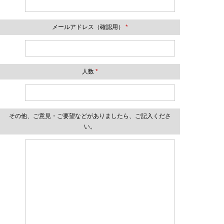
メールアドレス（確認用）
*
人数
*
その他、ご意見・ご要望などがありましたら、ご記入くださ
い。