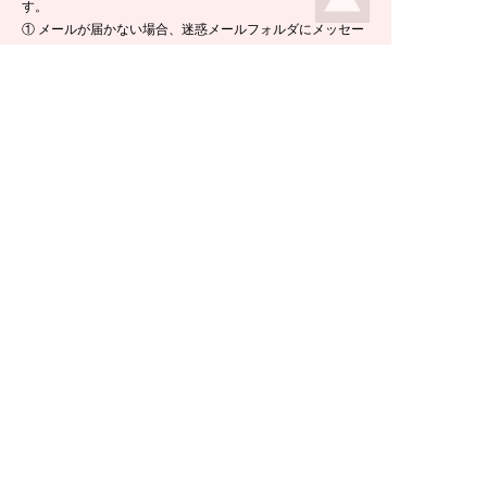
す。
① メールが届かない場合、迷惑メールフォルダにメッセー
ジが入っている場合がありますので、ご確認くださいま
せ。
② 携帯電話のメールアドレスをご使用の場合は、メールが
届かないことがあります。ikeda-climbing.jp ドメインから
のメールが受信できるよう、設定の変更をお願いします。
③ メールの返信には半日ほど要する場合がございますの
で、ご了承くださいませ。
TEL：
0778-44-6181
〒910-2535 福井県今立郡池田町菅生23-42
E-mail :
climbing@e-ikeda.jp
定休日：水曜日